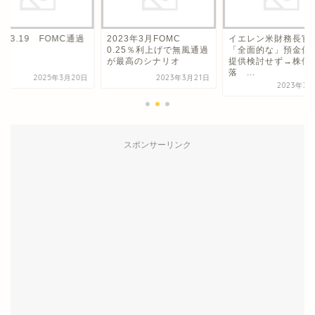
25.3.19 FOMC通過
2023年3月FOMC
イエレン米財務長官
0.25％利上げで無風通過
「全面的な」預金保
が最高のシナリオ
提供検討せず→株価
落 ...
2025年3月20日
2023年3月21日
2023年3月
スポンサーリンク