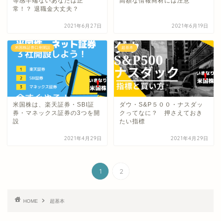
等感半端ないあなたは正
高額な情報商材には注意
常！？ 退職金大丈夫？
2021年6月27日
2021年6月19日
米国株証券口座開設
超基本
米国株は、楽天証券・SBI証
ダウ・S&P５００・ナスダッ
券・マネックス証券の3つを開
クってなに？ 押さえておき
設
たい指標
2021年4月29日
2021年4月29日
1
2
HOME
超基本