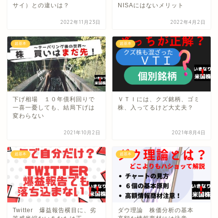
サイ）との違いは？
NISAにはないメリット
2022年11月23日
2022年4月2日
超基本
超基本
下げ相場 １０年債利回りで
ＶＴＩには、クズ銘柄、ゴミ
一喜一憂しても、結局下げは
株、入ってるけど大丈夫？
変わらない
2021年10月2日
2021年8月4日
超基本
超基本
Twitter 爆益報告横目に、劣
ダウ理論 株価分析の基本