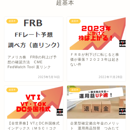
超基本
超基本
超基本
ＦＲＢが利下げに転じると株
アメリカ株 FRBの利上げ予
価が暴落？２０２３年は起き
想の確認方法 CME
ない件
FedWatch Tool 直リンク
2023年5月14日
2022年11月28日
超基本
超基本
【全世界株】VTとDC外国株式
企業型確定拠出年金のメリッ
インデックス（ＭＳＣＩコク
ト 運用商品預替 つみたて