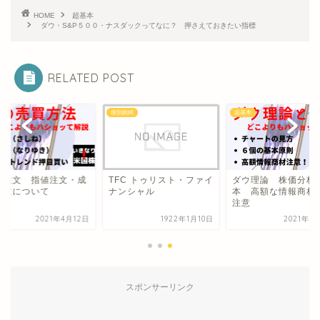
HOME
超基本
ダウ・S&P５００・ナスダックってなに？ 押さえておきたい指標
RELATED POST
本
個別銘柄
超基本
の注文 指値注文・成
TFC トゥリスト・ファイ
ダウ理論 株価分析
注文について
ナンシャル
本 高額な情報商材
注意
2021年4月12日
1922年1月10日
2021年6
スポンサーリンク